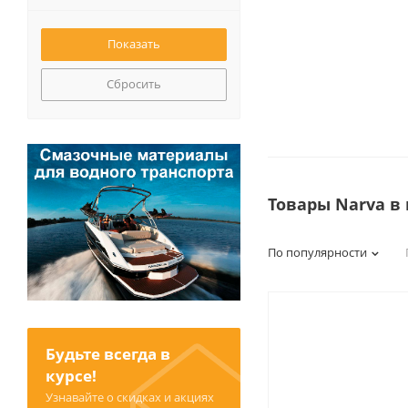
Сбросить
Товары Narva в
По популярности
Будьте всегда в
курсе!
Узнавайте о скидках и акциях