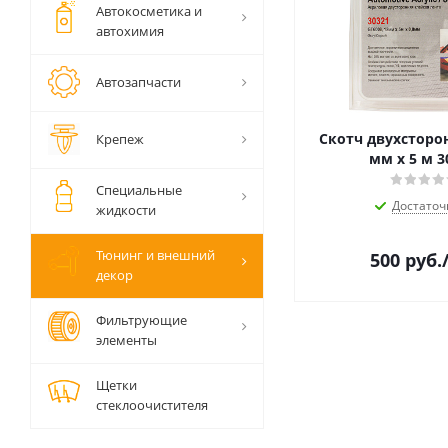
Автокосметика и
автохимия
Автозапчасти
Скотч двухсторо
Крепеж
мм х 5 м 3
Специальные
Достаточ
жидкости
Тюнинг и внешний
500
руб.
декор
Фильтрующие
элементы
Щетки
стеклоочистителя