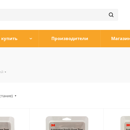
 купить
Производители
Магази
ий
стание)