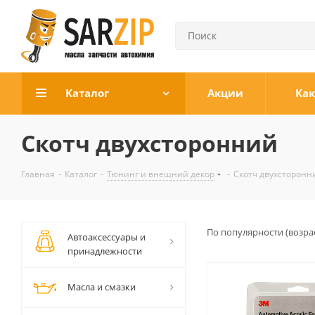
Каталог
Акции
Как
Скотч двухсторонний
Главная
-
Каталог
-
Тюнинг и внешний декор
-
Скотч двухсторонн
По популярности (возра
Автоаксессуары и
принадлежности
Масла и смазки