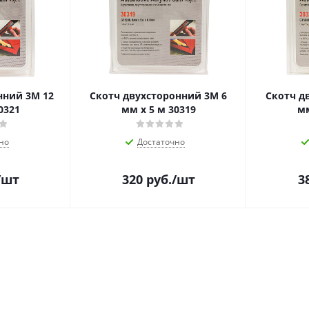
нний 3M 12
Скотч двухсторонний 3M 6
Скотч д
0321
мм х 5 м 30319
мм
но
Достаточно
/шт
320
руб.
/шт
3