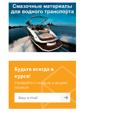
Будьте всегда в
курсе!
Узнавайте о скидках и акциях
первым