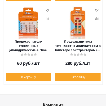
Предохранители
Предохранители
стеклянные
"стандарт" с индикатором в
цилиндрические Airline в
блистере с экстрактором (10
блистере (10 шт. 2-25А)
шт. 5-30А)
60
руб.
/шт
280
руб.
/шт
В корзину
В корзину
Компания