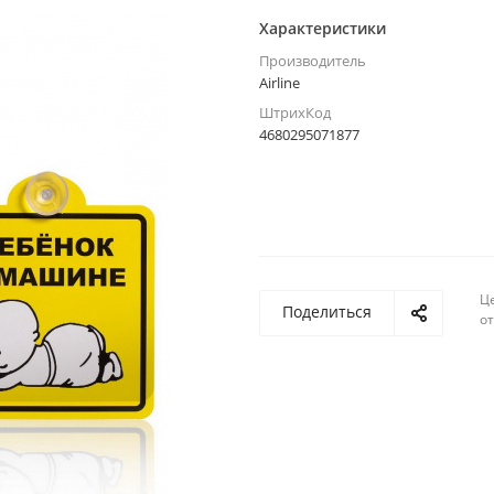
Характеристики
Производитель
Airline
ШтрихКод
4680295071877
Ц
Поделиться
о