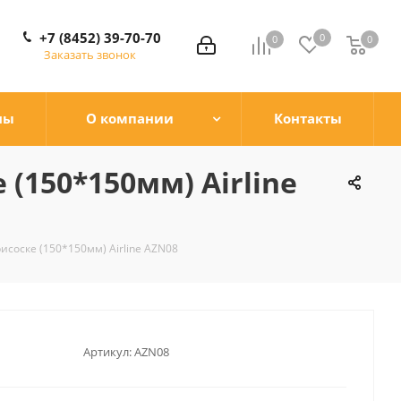
+7 (8452) 39-70-70
0
0
0
0
Заказать звонок
ны
О компании
Контакты
(150*150мм) Airline
исоске (150*150мм) Airline AZN08
Артикул:
AZN08