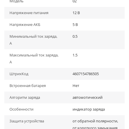
Модель
02
Напряжение питания
12 В
Напряжение АКБ
5 В
Минимальный ток заряда,
0.5
А
Максимальный ток заряда,
1.5
А
ШтрихКод
4607154786505
Встроенная батарея
Нет
Алгоритм заряда
автомотический
Особенности
индикатор заряда
Защита устройства
от обратной полярности,
от короткого замыкания