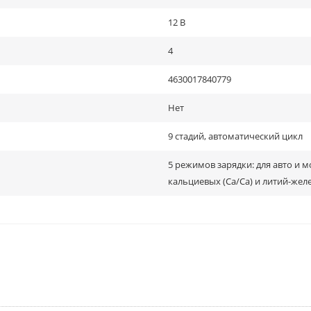
12 В
4
4630017840779
Нет
9 стадий, автоматический цикл
5 режимов зарядки: для авто и 
кальциевых (Сa/Ca) и литий-жел