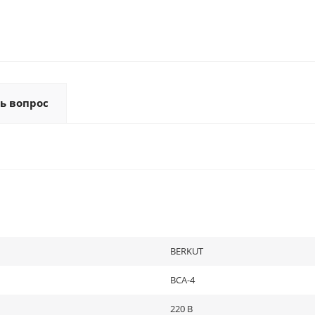
ь вопрос
BERKUT
BCA-4
220 В