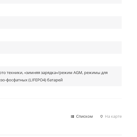
мото техники, «зимняя зарядка»/режим AGM, режимы для
езо-фосфатных (LIFEPO4) батарей
Списком
На карте