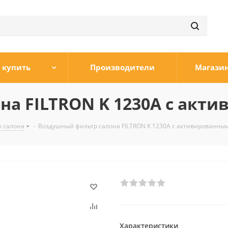
 купить
Производители
Магази
а FILTRON K 1230A с акт
 салона
-
Воздушный фильтр салона FILTRON K 1230A с активированны
Характеристики