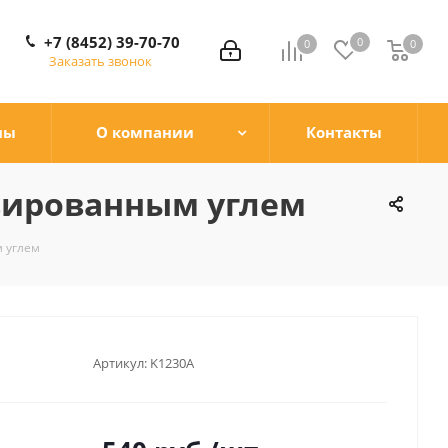
+7 (8452) 39-70-70
0
0
0
0
Заказать звонок
ны
О компании
Контакты
ивированным углем
м углем
Артикул:
K1230A