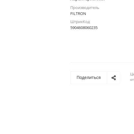
Производитель
FILTRON
ШтрихКод
5904608060235
Ц
Поделиться
о