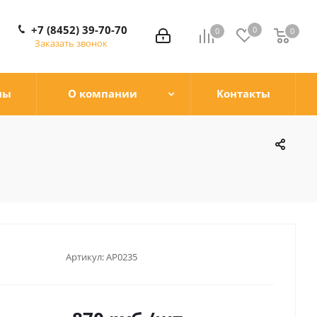
+7 (8452) 39-70-70
0
0
0
0
Заказать звонок
ны
О компании
Контакты
Артикул:
AP0235