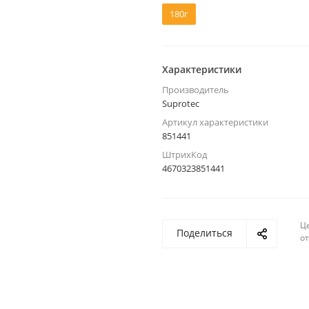
180г
Характеристики
Производитель
Suprotec
Артикул характеристики
851441
ШтрихКод
4670323851441
Ц
Поделиться
о