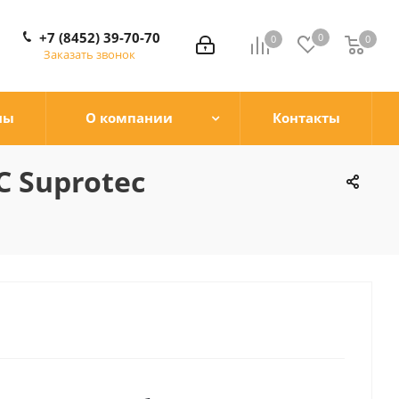
+7 (8452) 39-70-70
0
0
0
0
Заказать звонок
ны
О компании
Контакты
 Suprotec