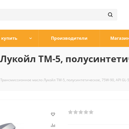
 купить
Производители
Магази
укойл ТМ-5, полусинтетич
Трансмиссионное масло Лукойл ТМ-5, полусинтетическое, 75W-90, API GL-