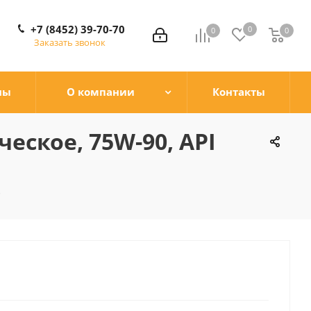
+7 (8452) 39-70-70
0
0
0
0
Заказать звонок
ны
О компании
Контакты
еское, 75W-90, API
5