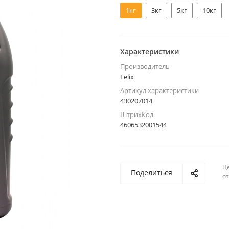
1кг
3кг
5кг
10кг
Характеристики
Производитель
Felix
Артикул характеристики
430207014
ШтрихКод
4606532001544
Ц
Поделиться
о