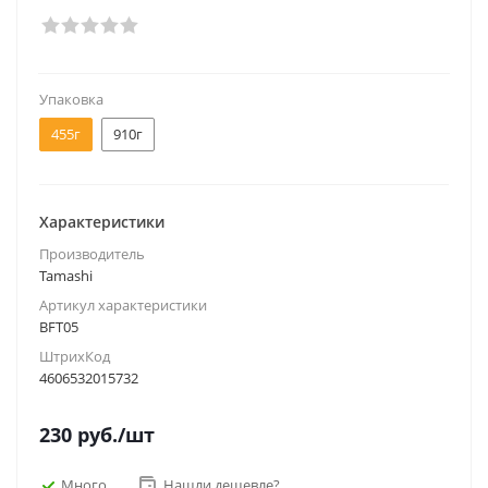
Упаковка
455г
910г
Характеристики
Производитель
Tamashi
Артикул характеристики
BFT05
ШтрихКод
4606532015732
230
руб.
/шт
Много
Нашли дешевле?