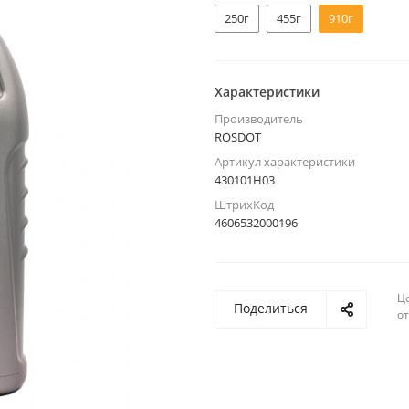
250г
455г
910г
Характеристики
Производитель
ROSDOT
Артикул характеристики
430101H03
ШтрихКод
4606532000196
Ц
Поделиться
о