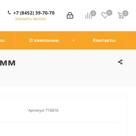
+7 (8452) 39-70-70
0
0
0
0
Заказать звонок
ны
О компании
Контакты
0мм
Артикул:
T16016