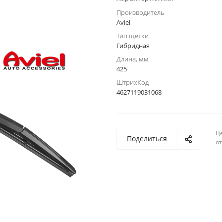
Производитель
Aviel
Тип щетки
Гибридная
Длина, мм
425
ШтрихКод
4627119031068
Ц
Поделиться
о