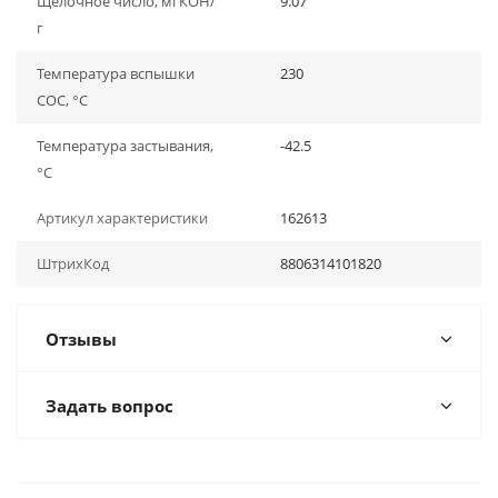
Щелочное число, мгКОН/
9.07
г
Температура вспышки
230
СОС, °С
Температура застывания,
-42.5
°С
Артикул характеристики
162613
ШтрихКод
8806314101820
Отзывы
Задать вопрос