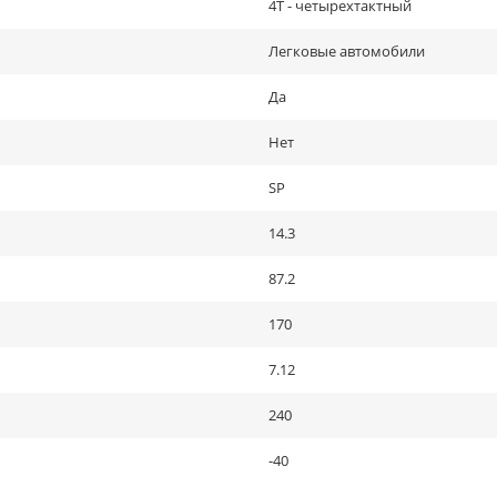
4Т - четырехтактный
Легковые автомобили
Да
Нет
SP
14.3
87.2
170
7.12
240
-40