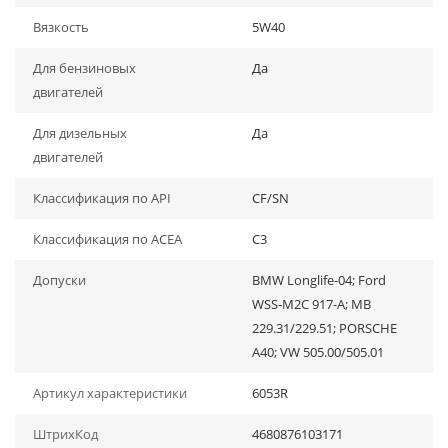
Вязкость
5W40
Для бензиновых
Да
двигателей
Для дизельных
Да
двигателей
Классификация по API
CF/SN
Классификация по ACEA
C3
Допуски
BMW Longlife-04; Ford
WSS-M2C 917-A; MB
229.31/229.51; PORSCHE
A40; VW 505.00/505.01
Артикул характеристики
6053R
ШтрихКод
4680876103171