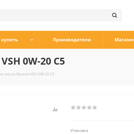
 купить
Производители
Магази
VSH 0W-20 C5
е масло Ravenol VSH 0W-20 C5
Упаковка