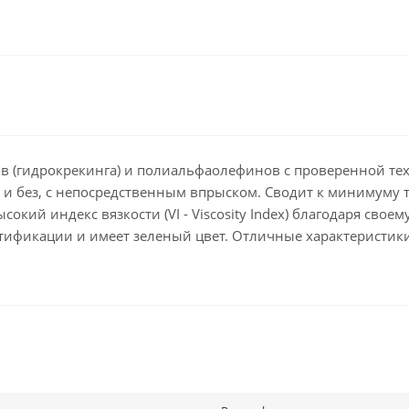
ов (гидрокрекинга) и полиальфаолефинов с проверенной те
и без, с непосредственным впрыском. Сводит к минимуму тр
кий индекс вязкости (VI - Viscosity Index) благодаря свое
нтификации и имеет зеленый цвет. Отличные характеристик