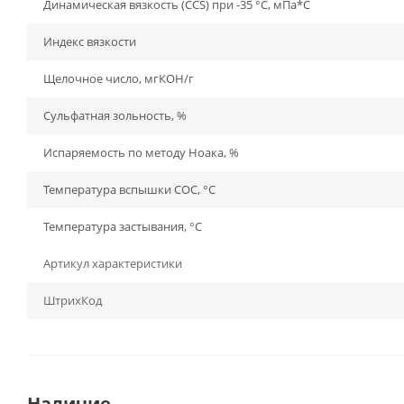
Динамическая вязкость (CCS) при -35 °C, мПа*С
Индекс вязкости
Щелочное число, мгКОН/г
Сульфатная зольность, %
Испаряемость по методу Ноака, %
Температура вспышки СОС, °С
Температура застывания, °С
Артикул характеристики
ШтрихКод
Наличие