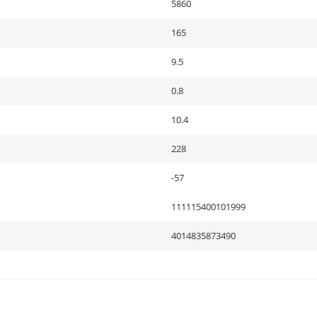
5860
165
9.5
0.8
10.4
228
-57
111115400101999
4014835873490