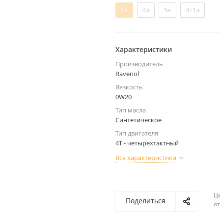
1л
4л
5л
4+1л
Характеристики
Производитель
Ravenol
Вязкость
0W20
Тип масла
Синтетическое
Тип двигателя
4Т - четырехтактный
Все характеристики
Ц
Поделиться
о