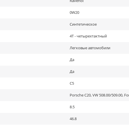
Ravenol
0W20
Синтетическое
4Т - четырехтактный
Легковые автомобили
Да
Да
C5
Porsche C20, VW 508.00/509.00, F
8.5
46.8