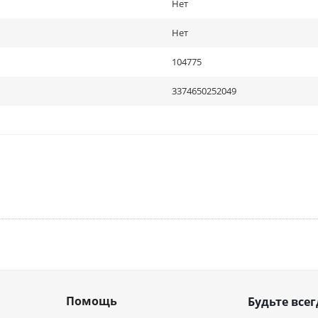
Нет
Нет
104775
3374650252049
Помощь
Будьте всег