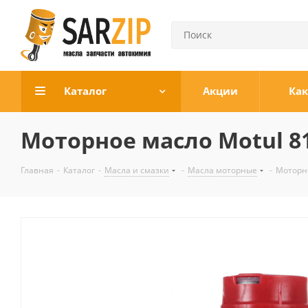
Каталог
Акции
Как
Моторное масло Motul 81
Главная
-
Каталог
-
Масла и смазки
-
Масла моторные
-
Моторно