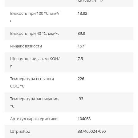
M033MOT112
Вязкость при 100 °C, мм²/
13.82
с
Вязкость при 40 °C, мм²/с
89.8
Индекс вязкости
157
Щелочное число, мгКОН/
7.5
г
Температура вспышки
226
СОС, °С
Температура застывания,
-33
°С
Артикул характеристики
104068
ШтрихКод
3374650247090