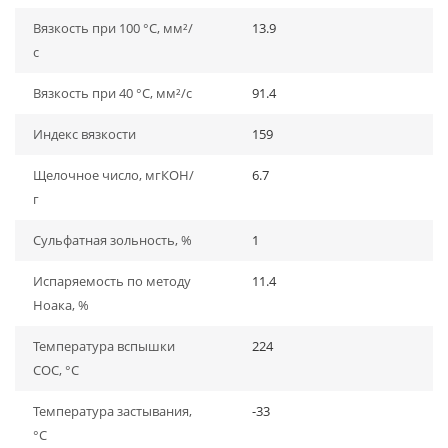
Вязкость при 100 °C, мм²/
13.9
с
Вязкость при 40 °C, мм²/с
91.4
Индекс вязкости
159
Щелочное число, мгКОН/
6.7
г
Сульфатная зольность, %
1
Испаряемость по методу
11.4
Ноака, %
Температура вспышки
224
СОС, °С
Температура застывания,
-33
°С