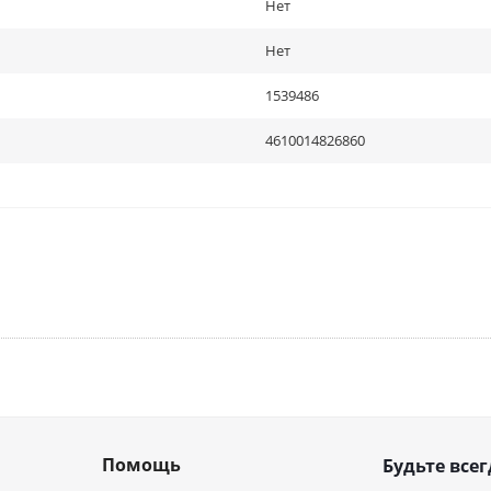
Нет
Нет
1539486
4610014826860
Помощь
Будьте всег