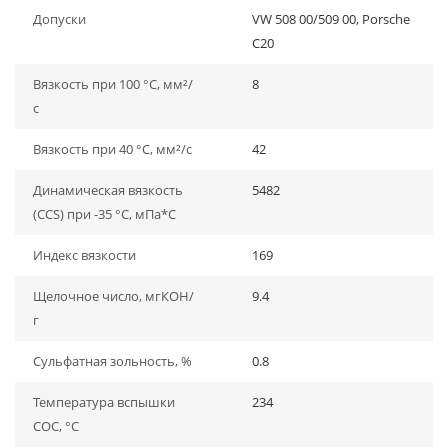
Допуски
VW 508 00/509 00, Porsche
C20
Вязкость при 100 °C, мм²/
8
с
Вязкость при 40 °C, мм²/с
42
Динамическая вязкость
5482
(CCS) при -35 °C, мПа*С
Индекс вязкости
169
Щелочное число, мгКОН/
9.4
г
Сульфатная зольность, %
0.8
Температура вспышки
234
СОС, °С