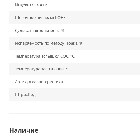
Индекс вязкости
Щелочное число, мгКОН/г
Сульфатная зольность, %
Испаряемость по методу Ноака, %
Температура вспышки СОС, °С
Температура застывания, °С
Артикул характеристики
ШтрихКод
Наличие