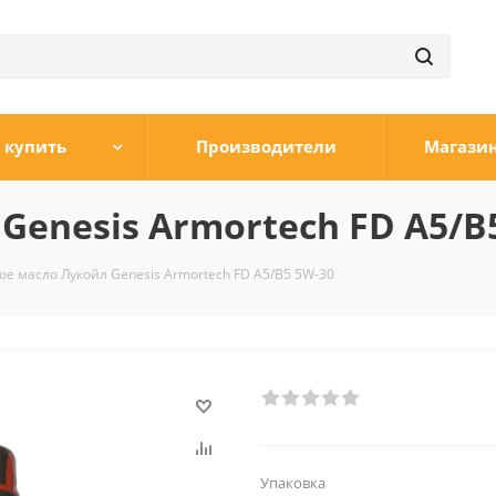
 купить
Производители
Магази
enesis Armortech FD A5/B
е масло Лукойл Genesis Armortech FD A5/B5 5W-30
Упаковка