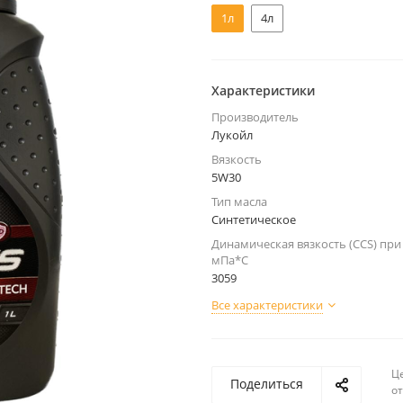
1л
4л
Характеристики
Производитель
Лукойл
Вязкость
5W30
Тип масла
Синтетическое
Динамическая вязкость (CCS) при 
мПа*С
3059
Все характеристики
Ц
Поделиться
о