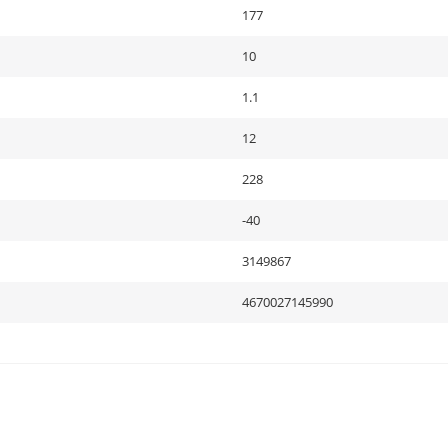
177
10
1.1
12
228
-40
3149867
4670027145990