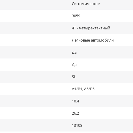
Синтетическое
3059
4Т - четырехтактный
Легковые автомобили
Да
Да
SL
A1/B1, A5/B5
10.4
26.2
13108