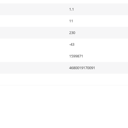
1.1
11
230
-43
1599871
4680019170091