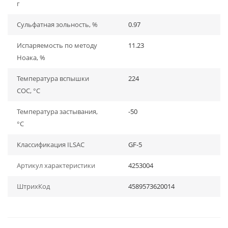
г
Сульфатная зольность, %
0.97
Испаряемость по методу
11.23
Ноака, %
Температура вспышки
224
СОС, °С
Температура застывания,
-50
°С
Классификация ILSAC
GF-5
Артикул характеристики
4253004
ШтрихКод
4589573620014