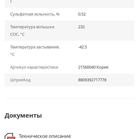
г
Сульфатная зольность, %
0.52
Температура вспышки
232
СОС, °С
Температура застывания,
-42.5
°С
Артикул характеристики
21560040 Корея
ШтрихКод
8809392717778
Документы
Техническое описание