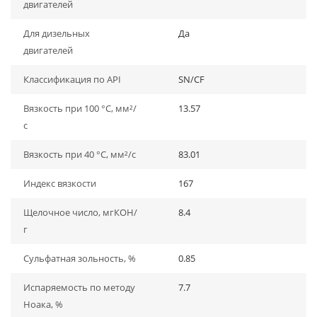
двигателей
Для дизельных
Да
двигателей
Классификация по API
SN/CF
Вязкость при 100 °C, мм²/
13.57
с
Вязкость при 40 °C, мм²/с
83.01
Индекс вязкости
167
Щелочное число, мгКОН/
8.4
г
Сульфатная зольность, %
0.85
Испаряемость по методу
7.7
Ноака, %