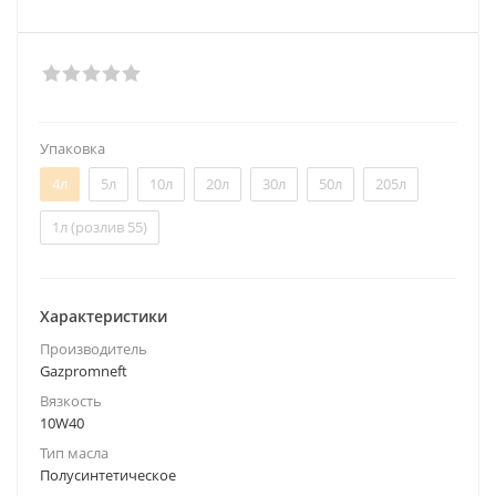
Упаковка
4л
5л
10л
20л
30л
50л
205л
1л (розлив 55)
Характеристики
Производитель
Gazpromneft
Вязкость
10W40
Тип масла
Полусинтетическое