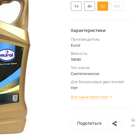
1л
4л
5л
60л
Характеристики
Производитель
Eurol
Вязкость
5W40
Тип масла
Синтетическое
Для бензиновых двигателей
Нет
Все характеристики
Ц
Поделиться
о