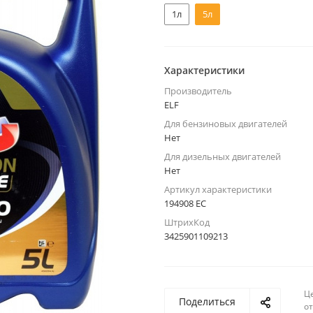
1л
5л
Характеристики
Производитель
ELF
Для бензиновых двигателей
Нет
Для дизельных двигателей
Нет
Артикул характеристики
194908 EC
ШтрихКод
3425901109213
Ц
Поделиться
о