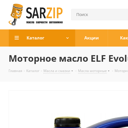
Каталог
Акции
Как
Моторное масло ELF Evolu
Главная
-
Каталог
-
Масла и смазки
-
Масла моторные
-
Моторно