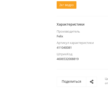
2кг ведро
Характеристики
Производитель
Felix
Артикул характеристики
411040081
ШтрихКод
4606532008819
Ц
Поделиться
о