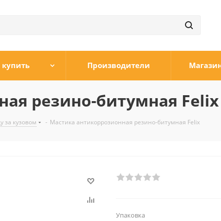
 купить
Производители
Магази
ая резино-битумная Felix
у за кузовом
-
Мастика антикоррозионная резино-битумная Felix
Упаковка