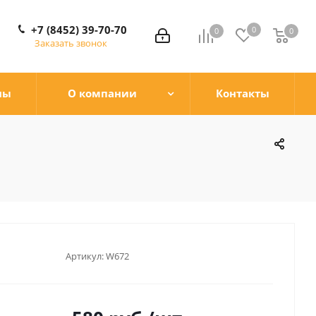
+7 (8452) 39-70-70
0
0
0
0
Заказать звонок
ны
О компании
Контакты
Артикул:
W672