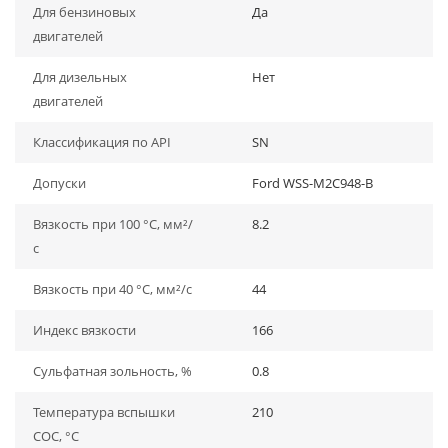
Для бензиновых
Да
двигателей
Для дизельных
Нет
двигателей
Классификация по API
SN
Допуски
Ford WSS-M2C948-B
Вязкость при 100 °C, мм²/
8.2
с
Вязкость при 40 °C, мм²/с
44
Индекс вязкости
166
Сульфатная зольность, %
0.8
Температура вспышки
210
СОС, °С