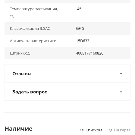
Температура застывания,
-45
°С
Классификация ILSAC
GF-5
Артикул характеристики
15D633
ШтрихКод
4008177160820
Отзывы
Задать вопрос
Наличие
Списком
На карте