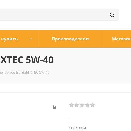
 купить
Производители
Магази
 XTEC 5W-40
оторное Bardahl XTEC 5W-40
Упаковка