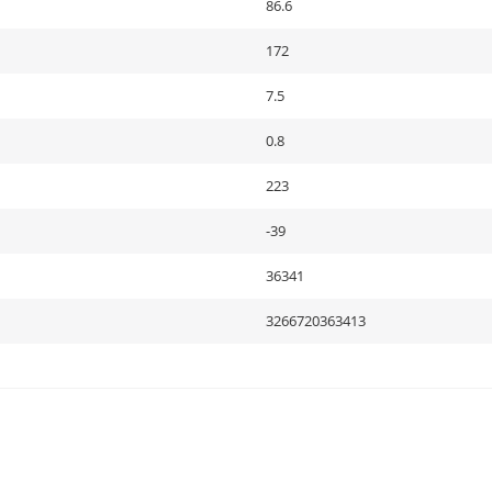
86.6
172
7.5
0.8
223
-39
36341
3266720363413