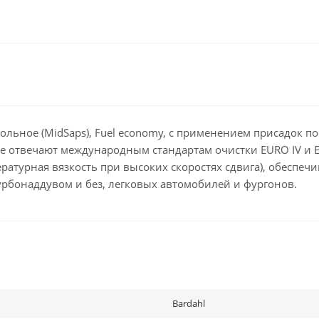
льное (MidSaps), Fuel economy, с применением присадок по
е отвечают международным стандартам очистки EURO IV и E
турная вязкость при высоких скоростях сдвига), обеспечи
урбонаддувом и без, легковых автомобилей и фургонов.
Bardahl