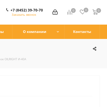
+7 (8452) 39-70-70
0
0
0
0
Заказать звонок
ны
О компании
Контакты
ое OILRIGHT И-40А