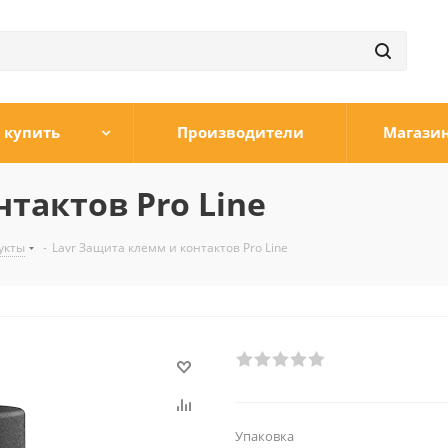
 купить
Производители
Магази
тактов Pro Line
укты
-
Lavr Защита клемм и контактов Pro Line
Упаковка