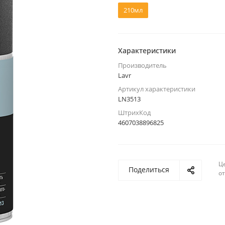
210мл
Характеристики
Производитель
Lavr
Артикул характеристики
LN3513
ШтрихКод
4607038896825
Ц
Поделиться
о