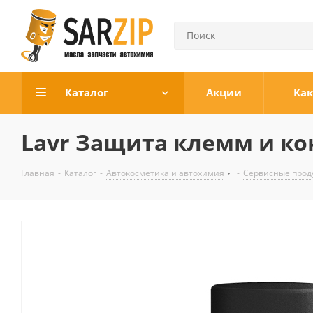
Каталог
Акции
Как
Lavr Защита клемм и кон
Главная
-
Каталог
-
Автокосметика и автохимия
-
Сервисные прод