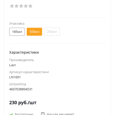
Упаковка
185мл
500мл
255мл
Характеристики
Производитель
Lavr
Артикул характеристики
LN1601
ШтрихКод
4607038894531
230
руб.
/шт
Достаточно
Нашли дешевле?