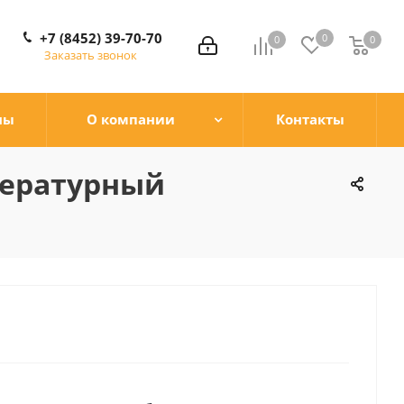
+7 (8452) 39-70-70
0
0
0
0
Заказать звонок
ны
О компании
Контакты
пературный