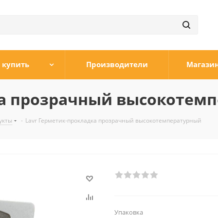
 купить
Производители
Магази
ка прозрачный высокотем
укты
-
Lavr Герметик-прокладка прозрачный высокотемпературный
Упаковка