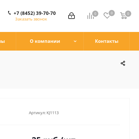
+7 (8452) 39-70-70
0
0
0
0
Заказать звонок
ны
О компании
Контакты
Артикул:
KJ1113