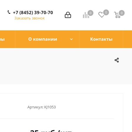
+7 (8452) 39-70-70
0
0
0
0
Заказать звонок
ны
О компании
Контакты
Артикул:
KJ1053