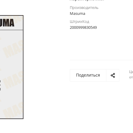
Производитель
Masuma
ШтрихКод
2000999830549
Ц
Поделиться
о