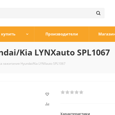
 купить
Производители
Магази
dai/Kia LYNXauto SPL1067
а зажигания Hyundai/Kia LYNXauto SPL1067
Характеристики