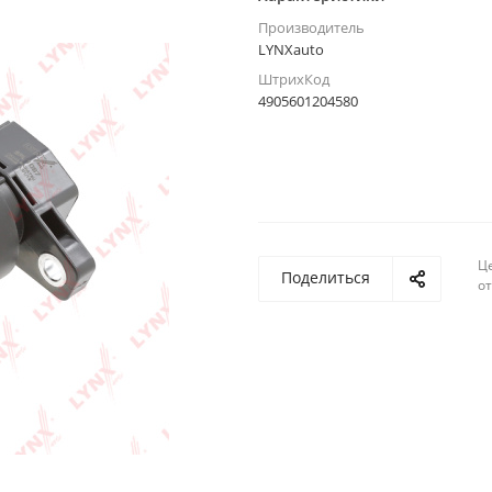
Производитель
LYNXauto
ШтрихКод
4905601204580
Ц
Поделиться
о