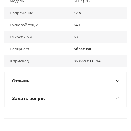
Модель
SFB 1(R+)
Напряжение
12 в
Пусковой ток, А
640
Емкость, А·ч
63
Полярность
обратная
ШтрихКод
8696693106314
Отзывы
Задать вопрос