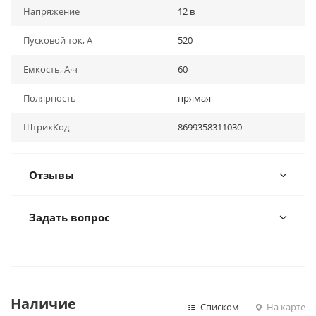
Напряжение
12 в
Пусковой ток, А
520
Емкость, А·ч
60
Полярность
прямая
ШтрихКод
8699358311030
Отзывы
Задать вопрос
Наличие
Списком
На карте