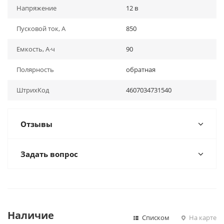
Напряжение
12 в
Пусковой ток, А
850
Емкость, А·ч
90
Полярность
обратная
ШтрихКод
4607034731540
Отзывы
Задать вопрос
Наличие
Списком
На карте