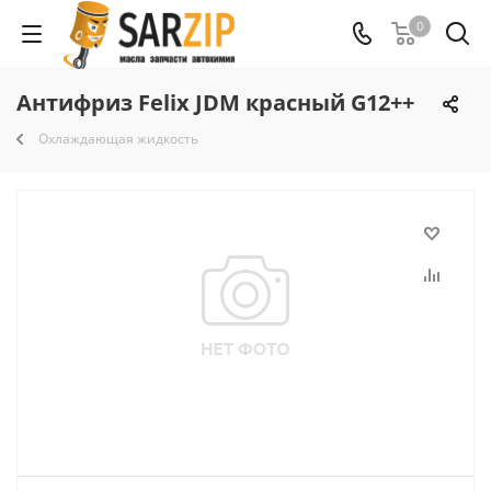
0
Антифриз Felix JDM красный G12++
Охлаждающая жидкость