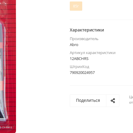
85г
Характеристики
Производитель
Abro
Артикул характеристики
12ABCHRS
ШтрихКод
790920024957
Ц
Поделиться
о