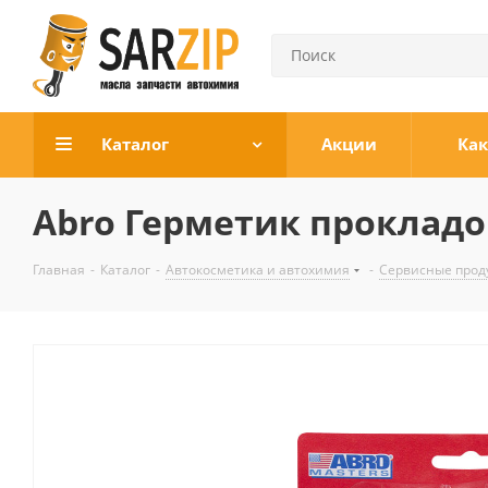
Каталог
Акции
Как
Abro Герметик проклад
Главная
-
Каталог
-
Автокосметика и автохимия
-
Сервисные прод