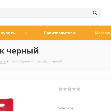
 купить
Производители
Магази
ок черный
укты
-
Abro Герметик прокладок черный
Упаковка