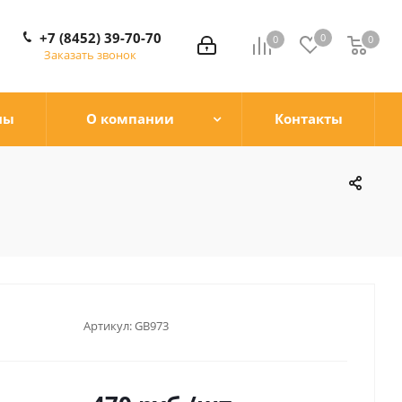
+7 (8452) 39-70-70
0
0
0
0
Заказать звонок
ны
О компании
Контакты
Артикул:
GB973