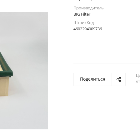
Производитель
BIG Filter
ШтрихКод
4602294009736
Ц
Поделиться
о