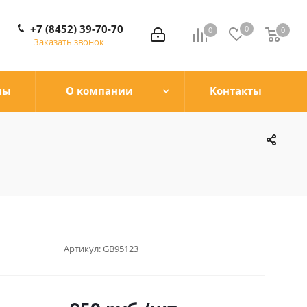
+7 (8452) 39-70-70
0
0
0
0
Заказать звонок
ны
О компании
Контакты
Артикул:
GB95123