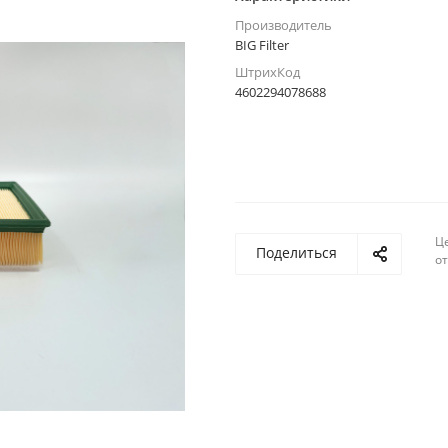
Производитель
BIG Filter
ШтрихКод
4602294078688
Ц
Поделиться
о