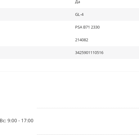
Да
GL-4
PSA B71 2330
214082
3425901110516
Вс: 9:00 - 17:00