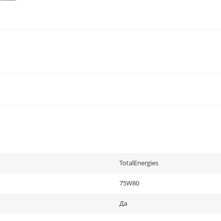
TotalEnergies
75W80
Да