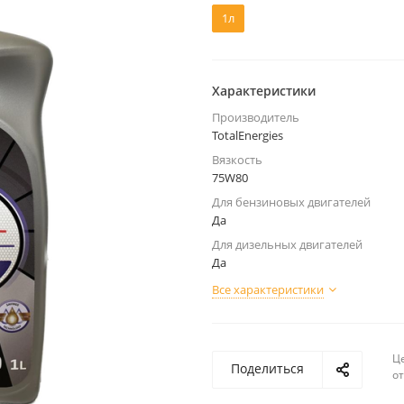
1л
Характеристики
Производитель
TotalEnergies
Вязкость
75W80
Для бензиновых двигателей
Да
Для дизельных двигателей
Да
Все характеристики
Ц
Поделиться
о